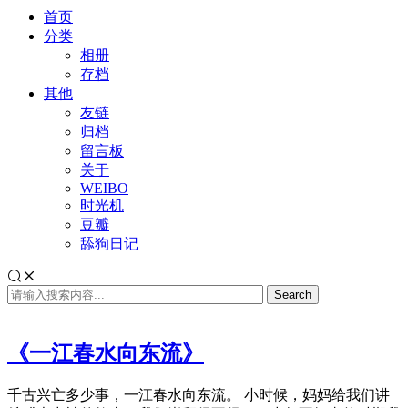
首页
分类
相册
存档
其他
友链
归档
留言板
关于
WEIBO
时光机
豆瓣
舔狗日记
《一江春水向东流》
千古兴亡多少事，一江春水向东流。 小时候，妈妈给我们讲