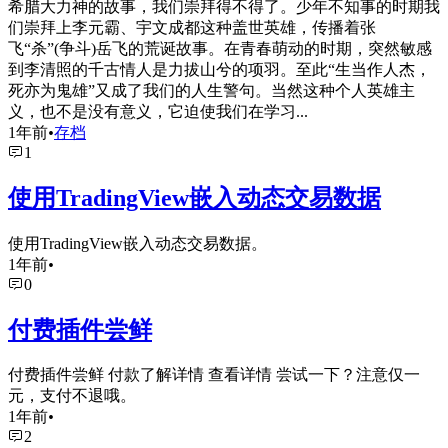
希腊大力神的故事，我们崇拜得不得了。少年不知事的时期我
们崇拜上李元霸、宇文成都这种盖世英雄，传播着张
飞“杀”(争斗)岳飞的荒诞故事。在青春萌动的时期，突然敏感
到李清照的千古情人是力拔山兮的项羽。至此“生当作人杰，
死亦为鬼雄”又成了我们的人生警句。当然这种个人英雄主
义，也不是没有意义，它迫使我们在学习...
1年前
•
存档
1
使用TradingView嵌入动态交易数据
使用TradingView嵌入动态交易数据。
1年前
•
0
付费插件尝鲜
付费插件尝鲜 付款了解详情 查看详情 尝试一下？注意仅一
元，支付不退哦。
1年前
•
2