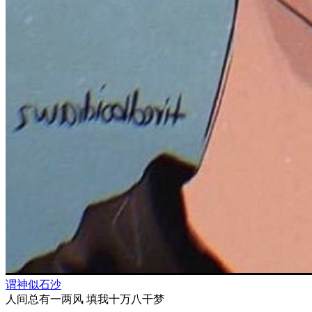
谓神似石沙
⼈间总有⼀两⻛ 填我⼗万⼋⼲梦