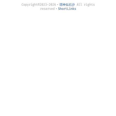
Copyright©2023-2026
•
谓神似石沙
All rights
reserved
•
ShortLinks